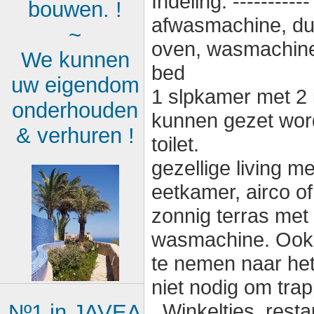
Indeling: --------
bouwen. !
afwasmachine, dubb
~
oven, wasmachine
We kunnen
bed
uw eigendom
1 slpkamer met 2 
onderhouden
kunnen gezet wor
& verhuren !
toilet.
gezellige living met
eetkamer, airco o
zonnig terras met 
wasmachine. Ook 
te nemen naar het
niet nodig om tra
. Winkeltjes, rest
Nº1 in JAVEA