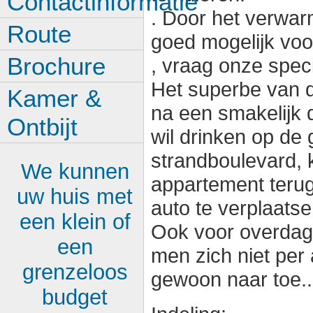
Contactinformatie
. Door het verwar
Route
goed mogelijk voo
Brochure
, vraag onze specia
Het superbe van di
Kamer &
na een smakelijk 
Ontbijt
wil drinken op de 
strandboulevard,
We kunnen
appartement terug
uw huis met
auto te verplaatse
een klein of
Ook voor overdag 
een
men zich niet per
grenzeloos
gewoon naar toe..
budget