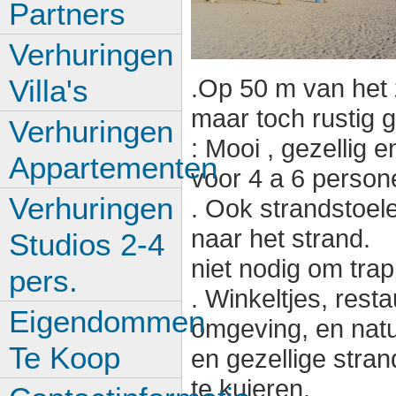
Partners
Verhuringen
Villa's
.Op 50 m van he
maar toch rustig g
Verhuringen
: Mooi , gezellig
Appartementen
voor 4 a 6 person
Verhuringen
. Ook strandstoel
naar het strand.
Studios 2-4
niet nodig om trap
pers.
. Winkeltjes, rest
Eigendommen
omgeving, en natu
Te Koop
en gezellige stra
te kuieren.